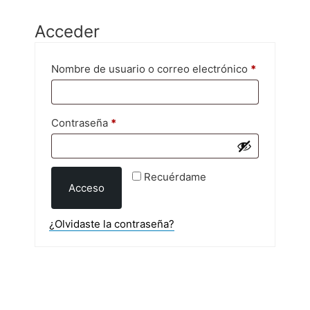
Saltar
al
Acceder
contenido
Obligatorio
Nombre de usuario o correo electrónico
*
Obligatorio
Contraseña
*
Recuérdame
Acceso
¿Olvidaste la contraseña?