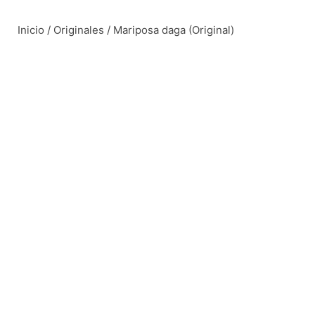
Saltar
al
Inicio
/
Originales
/ Mariposa daga (Original)
contenido